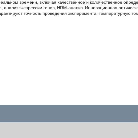
реальном времени, включая качественное и количественное опреде
, анализ экспрессии генов, HRM-анализ. Инновационная оптическа
 гарантируют точность проведения эксперимента, температурную го