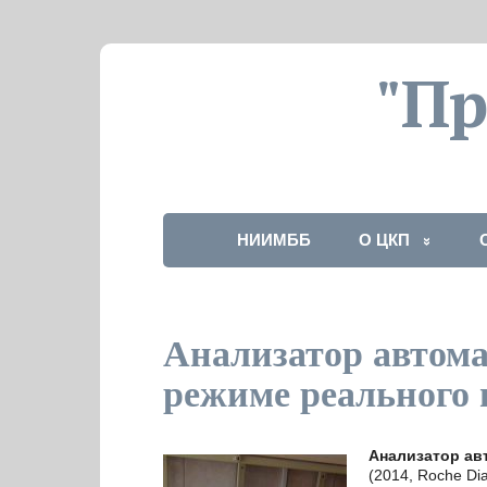
"П
НИИМББ
О ЦКП
Анализатор автома
режиме реального в
Анализатор авт
(2014, Roche D